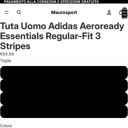
PAGAMENTO ALLA CONSEGNA E SPEDIZIONE GRATUITA
Total
Maurosport
articol
nel
carrell
0
Tuta Uomo Adidas Aeroready
Apri
Apri
Apri
Apri
immagine
immagine
immagine
immagine
Essentials Regular-Fit 3
a
a
a
a
schermo
schermo
schermo
schermo
Stripes
intero
intero
intero
intero
€69,99
Taglia
S
M
L
XL
Colore