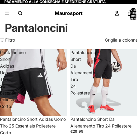
PAGAMENTO ALLA CONSEGNA E SPEDIZIONE GRATUITA
Total
Maurosport
articol
nel
carrell
0
Pantaloncini
Filtro
Griglia a colonn
Pantaloncino
Pantaloncino
Short
Short
Adidas
Da
Uomo
Allenamento
Tiro
Tiro
25
24
Essentials
Poliestere
Poliestere
Corto
Pantaloncino Short Adidas Uomo
Pantaloncino Short Da
Tiro 25 Essentials Poliestere
Allenamento Tiro 24 Poliestere
€29,99
Corto