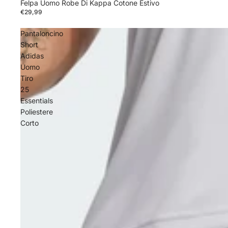
Felpa Uomo Robe Di Kappa Cotone Estivo
€29,99
Pantaloncino
Short
Adidas
Uomo
Tiro
25
Essentials
Poliestere
Corto