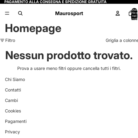
PAGAMENTO ALLA CONSEGNA E SPEDIZIONE GRATUITA
Total
Maurosport
articol
nel
carrell
0
Homepage
Filtro
Griglia a colonn
Nessun prodotto trovato.
Prova a usare meno filtri oppure
cancella tutti i filtri
.
Chi Siamo
Contatti
Cambi
Cookies
Pagamenti
Privacy